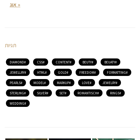
« אוג
תגיות
DIAMOND
CSS
CONTENT
BEUTY
BEUATY
JEWELLRY
HTML
GOLD
FREEDOM
FORMATTING
PEARLS
MODEL
MARKUP
LOVE
JEWELRY
STERLING
SILVER
SET
ROMANTISCH
RINGS
WEDDING