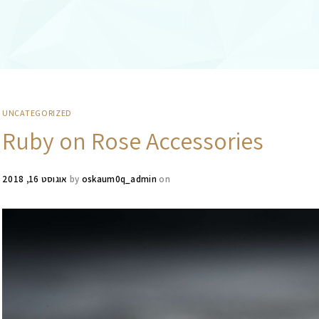
UNCATEGORIZED
Ruby on Rose Accessories
on
oskaum0q_admin
by
אוגוסט 16, 2018