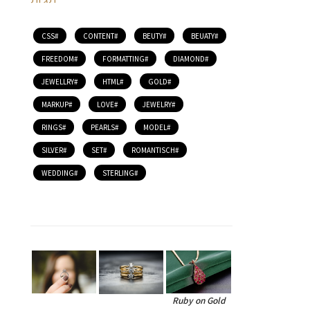
CSS
CONTENT
BEUTY
BEUATY
FREEDOM
FORMATTING
DIAMOND
JEWELLRY
HTML
GOLD
MARKUP
LOVE
JEWELRY
RINGS
PEARLS
MODEL
SILVER
SET
ROMANTISCH
WEDDING
STERLING
Ruby on Gold