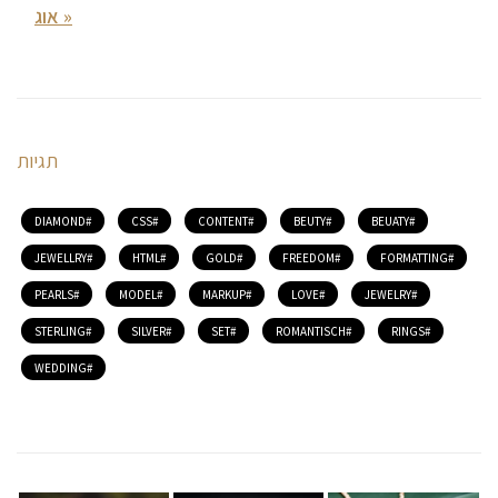
« אוג
תגיות
DIAMOND
CSS
CONTENT
BEUTY
BEUATY
JEWELLRY
HTML
GOLD
FREEDOM
FORMATTING
PEARLS
MODEL
MARKUP
LOVE
JEWELRY
STERLING
SILVER
SET
ROMANTISCH
RINGS
WEDDING