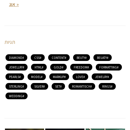
« אוג
תגיות
DIAMOND
CSS
CONTENT
BEUTY
BEUATY
JEWELLRY
HTML
GOLD
FREEDOM
FORMATTING
PEARLS
MODEL
MARKUP
LOVE
JEWELRY
STERLING
SILVER
SET
ROMANTISCH
RINGS
WEDDING